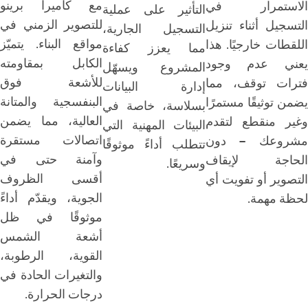
مع كاميرا برينو
الاستمرار في
التأثير على عملية
للتصوير الزمني في
التسجيل أثناء تنزيل
التسجيل الجارية،
مواقع البناء. يتميّز
اللقطات خارجيًا. هذا
مما يعزز كفاءة
الكابل بمقاومته
يعني عدم وجود
المشروع ويسهّل
للأشعة فوق
فترات توقف، مما
إدارة البيانات
البنفسجية والمتانة
يضمن توثيقًا مستمرًا
بسلاسة، خاصة في
العالية، مما يضمن
وغير منقطع لتقدم
البيئات المهنية التي
اتصالات مستقرة
مشروعك – دون
تتطلب أداءً موثوقًا
وآمنة حتى في
الحاجة لإيقاف
وسريعًا.
أقسى الظروف
التصوير أو تفويت أي
الجوية، ويقدّم أداءً
لحظة مهمة.
موثوقًا في ظل
أشعة الشمس
القوية، الرطوبة،
والتغيرات الحادة في
درجات الحرارة.