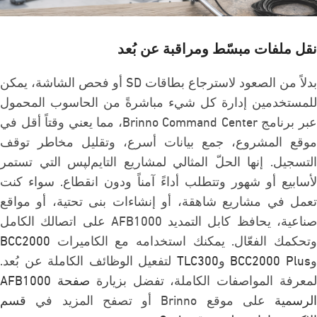
نقل ملفات مبسّط ومراقبة عن بُعد
بدلاً من الصعود لاسترجاع بطاقات SD أو فحص الشاشة، يمكن
للمستخدمين إدارة كل شيء مباشرةً من الحاسوب المحمول
عبر برنامج Brinno Command Center، مما يعني وقتاً أقل في
موقع المشروع، جمع بيانات أسرع، وتقليل مخاطر توقف
التسجيل. إنها الحلّ المثالي لمشاريع التايم‌لپس التي تستمر
لأسابيع أو شهور وتتطلب أداءً آمناً ودون انقطاع. سواء كنت
تعمل في مشاريع شاهقة، أو إنشاءات بنى تحتية، أو مواقع
صناعية، يحافظ كابل التمديد AFB1000 على اتصالك الكامل
وتحكمك الفعّال. يمكنك استخدامه مع الكاميرات
BCC2000
BCC2000 Plus
و
TLC300
لتفعيل الوظائف الكاملة عن بُعد.
معرفة المواصفات الكاملة، تفضل بزيارة
صفحة AFB1000
الرسمية
على موقع Brinno أو تصفح المزيد في
قسم