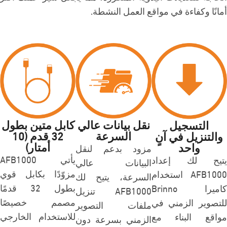
أمانًا وكفاءة في مواقع العمل النشطة.
نقل بيانات عالي
كابل متين بطول
التسجيل
السرعة
32 قدم (10
والتنزيل في آنٍ
أمتار)
واحد
مزود بدعم لنقل
يأتي AFB1000
يتيح لك إعداد
البيانات عالي
مزوّدًا بكابل قوي
AFB1000 استخدام
السرعة، يتيح لك
بطول 32 قدمًا
كاميرا Brinno
AFB1000 تنزيل
مصمم خصيصًا
للتصوير الزمني في
ملفات التصوير
للاستخدام الخارجي
مواقع البناء مع
الزمني بسرعة دون