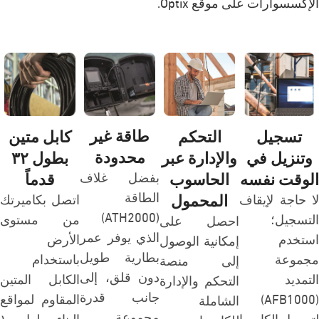
الإكسسوارات على موقع Optix
.
طاقة غير
تسجيل
التحكم
كابل متين
محدودة
وتنزيل في
والإدارة عبر
بطول ٣٢
الوقت نفسه
الحاسوب
قدماً
بفضل غلاف
المحمول
الطاقة
لا حاجة لإيقاف
اتصل بكاميرتك
(ATH2000)
التسجيل؛
من مستوى
احصل على
الذي يوفر عمر
استخدم
الأرض
إمكانية الوصول
بطارية طويل
مجموعة
باستخدام
إلى منصة
دون قلق، إلى
التمديد
الكابل المتين
التحكم والإدارة
جانب قدرة
(AFB1000)
المقاوم لمواقع
الشاملة
مجموعة
لتوصيل الكاميرا
البناء بطول ١٠