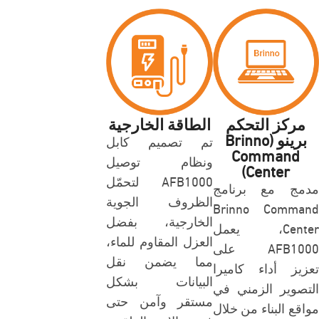
مركز التحكم
الطاقة الخارجية
برينو (Brinno
تم تصميم كابل
Command
ونظام توصيل
Center)
AFB1000 لتحمّل
مدمج مع برنامج
الظروف الجوية
Brinno Command
الخارجية، بفضل
Center، يعمل
العزل المقاوم للماء،
AFB1000 على
مما يضمن نقل
تعزيز أداء كاميرا
البيانات بشكل
التصوير الزمني في
مستقر وآمن حتى
مواقع البناء من خلال