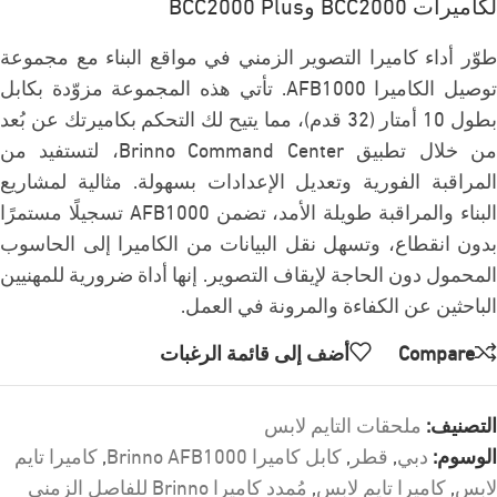
لكاميرات BCC2000 وBCC2000 Plus
طوّر أداء كاميرا التصوير الزمني في مواقع البناء مع مجموعة
توصيل الكاميرا AFB1000. تأتي هذه المجموعة مزوّدة بكابل
بطول 10 أمتار (32 قدم)، مما يتيح لك التحكم بكاميرتك عن بُعد
من خلال تطبيق Brinno Command Center، لتستفيد من
المراقبة الفورية وتعديل الإعدادات بسهولة. مثالية لمشاريع
البناء والمراقبة طويلة الأمد، تضمن AFB1000 تسجيلًا مستمرًا
بدون انقطاع، وتسهل نقل البيانات من الكاميرا إلى الحاسوب
المحمول دون الحاجة لإيقاف التصوير. إنها أداة ضرورية للمهنيين
الباحثين عن الكفاءة والمرونة في العمل.
Compare
أضف إلى قائمة الرغبات
التصنيف:
ملحقات التايم لابس
الوسوم:
دبي
,
قطر
,
كابل كاميرا Brinno AFB1000
,
كاميرا تايم
لابس
,
كاميرا تايم لابس
,
مُمدد كاميرا Brinno للفاصل الزمني