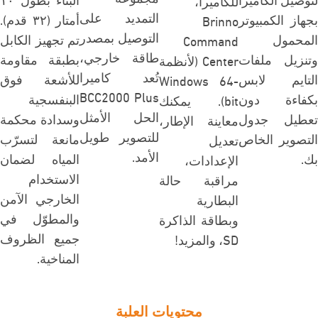
للكاميرا،
التمديد على
بجهاز الكمبيوتر
أمتار (٣٢ قدم).
Brinno
التوصيل بمصدر
المحمول
تم تجهيز الكابل
Command
طاقة خارجي،
وتنزيل ملفات
بطبقة مقاومة
Center (لأنظمة
تُعد كاميرا
التايم لابس
للأشعة فوق
Windows 64-
BCC2000 Plus
بكفاءة دون
البنفسجية
bit). يمكنك
الحل الأمثل
تعطيل جدول
وسدادة محكمة
معاينة الإطار،
للتصوير طويل
التصوير الخاص
مانعة لتسرّب
تعديل
الأمد.
بك.
المياه لضمان
الإعدادات،
الاستخدام
مراقبة حالة
الخارجي الآمن
البطارية
والمطوّل في
وبطاقة الذاكرة
جميع الظروف
SD، والمزيد!
المناخية.
محتويات العلبة