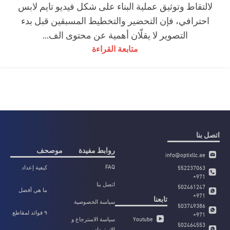
لالتقاط وتوثيق عملية البناء على شكل فيديو تايم لابس
احترافي، فإن التحضير والتخطيط المسبقين قبل بدء
التصوير لا يقلّان أهمية عن محتوى الف...
متابعة القراءة
اتصل بنا
روابط مفيدة
موصحف
info@optixllc.ae
FAQ
كيفية إعداد
552237063
وتكوين كاميرا
971+
اتصل بنا
التايم لابس
502461247
ما هي أفضل
لمشروعك في
971+
تابعنا
كاميرا تايم لابس
سياسة الخصوصية
الهندسة
503749386
لتوثيق مشاريع
المدنية؟
٩ فوائد لمقاطع
971+
البناء؟
Youtube
سياسة الاسترجاع و
الفيديو بتقنية
502464553
الاسترداد
التايم لابس في