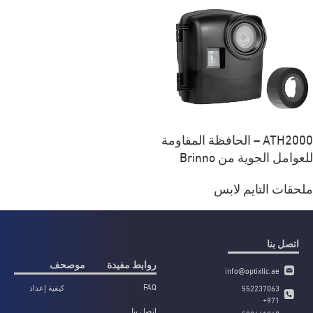
ATH2000 – الحافظة المقاومة
للعوامل الجوية من Brinno
ملحقات التايم لابس
اتصل بنا
روابط مفيدة
موصحف
info@optixllc.ae
FAQ
كيفية إعداد
552237063
وتكوين كاميرا
971+
اتصل بنا
التايم لابس