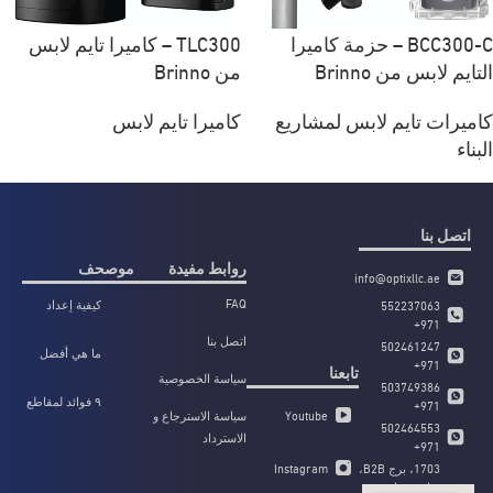
BCC300-C – حزمة كاميرا
TLC300 – كاميرا تايم لابس
التايم لابس من Brinno
من Brinno
كاميرات تايم لابس لمشاريع
كاميرا تايم لابس
البناء
اتصل بنا
روابط مفيدة
موصحف
info@optixllc.ae
FAQ
كيفية إعداد
552237063
وتكوين كاميرا
971+
اتصل بنا
التايم لابس
502461247
ما هي أفضل
لمشروعك في
971+
تابعنا
كاميرا تايم لابس
سياسة الخصوصية
الهندسة
503749386
لتوثيق مشاريع
المدنية؟
٩ فوائد لمقاطع
971+
البناء؟
Youtube
سياسة الاسترجاع و
الفيديو بتقنية
502464553
الاسترداد
التايم لابس في
971+
مشاريع البناء
Instagram
1703، برج B2B،
شارع مراسي،