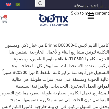
Skip to navigation
Skip to main content
0
كاميرا التايم لابس Brinno BCC300-C هي خيار ذكي وميسور
التكلفة لتوثيق مشاريع البناء والأعمال الخارجية. يتضمن هذا
الحزمة كاميرا TLC300، غطاء مقاوم للطقس، ومجموعة
تركيب متعددة الاستخدامات، مما يوفر كل ما تحتاجه لبدء
التسجيل فوراً. بعدسة تركيز ثابتة، تلتقط كاميرا BCC300 صوراً
عالية الجودة ومتسقة على مدى فترات طويلة. هي مثالية
لمواقع العمل الصغيرة، التجديدات، والمراقبة البسيطة
للمشاريع. تعمل الكاميرا ببطارية طويلة العمر، مما يتيح التصوير
المتواصل دون الحاجة إلى صيانة متكررة. تصميمها المدمج
يجعل من السهل تركيبها في أي بيئة خارجية. كاميرا التايم لابس