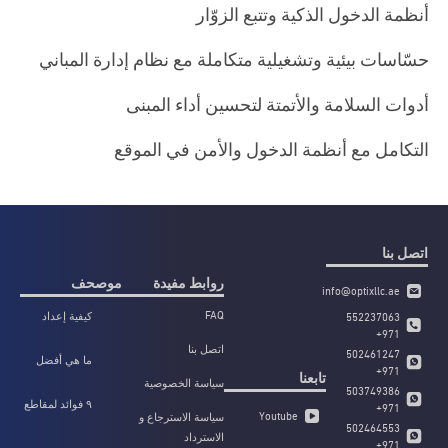
أنظمة الدخول الذكية وتتبع الزوّار
حسّاسات بيئية وتشغيلية متكاملة مع نظام إدارة المباني
أدوات السلامة والأتمتة لتحسين أداء المبنى
التكامل مع أنظمة الدخول والأمن في الموقع
اتصل بنا
روابط مفيدة
موصحف
info@optixllc.ae
FAQ
كيفية إعداد
552237063
وتكوين كاميرا
971+
اتصل بنا
التايم لابس
502461247
ما هي أفضل
لمشروعك في
971+
تابعنا
كاميرا تايم لابس
سياسة الخصوصية
الهندسة
503749386
لتوثيق مشاريع
المدنية؟
٩ فوائد لمقاطع
971+
البناء؟
Youtube
سياسة الاسترجاع و
الفيديو بتقنية
502464553
الاسترداد
التايم لابس في
971+